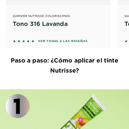
GARNIER NUTRISSE COLORISSIMOS
GA
Tono 316 Lavanda
T
5 out of 5 stars based on reviews
5 
VER TODAS 4 LAS RESEÑAS
Paso a paso: ¿Cómo aplicar el tinte
Nutrisse?