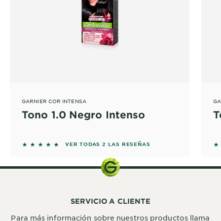
GARNIER COR INTENSA
GA
Tono 1.0 Negro Intenso
T
5 out of 5 stars based on reviews
5 
VER TODAS 2 LAS RESEÑAS
SERVICIO A CLIENTE
Para más información sobre nuestros productos llama