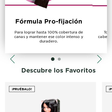
Fórmula Pro-fijación
Para lograr hasta 100% cobertura de
Todo
canas y mantener ese color intenso y
cabello
duradero.
SLIDE 1
SLIDE 2
Descubre los Favoritos
¡PRUÉBALO!
¡