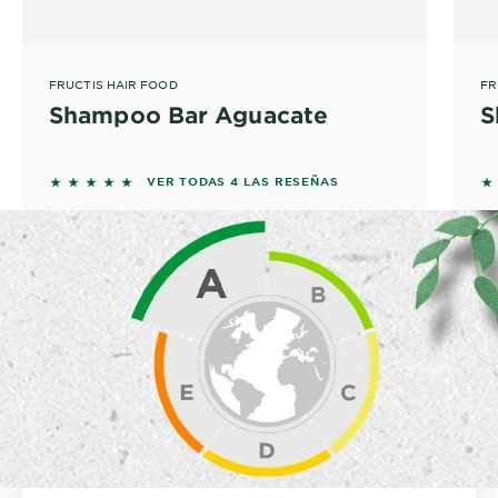
FRUCTIS HAIR FOOD
FR
Shampoo Bar Aguacate
S
5 out of 5 stars based on reviews
5 
VER TODAS 4 LAS RESEÑAS