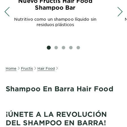
Nuevo Fructis Hair Food
Shampoo Bar
Nutritivo como un shampoo líquido sin
N
residuos plásticos
SLIDE 1
SLIDE 2
SLIDE 3
SLIDE 4
SLIDE 5
Home
Fructis
Hair Food
Shampoo En Barra Hair Food
¡ÚNETE A LA REVOLUCIÓN
DEL SHAMPOO EN BARRA!