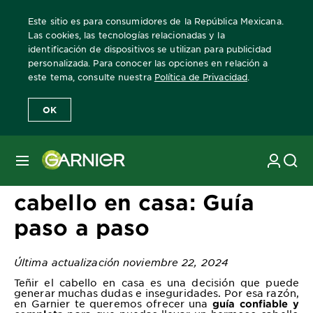
Este sitio es para consumidores de la República Mexicana.
Las cookies, las tecnologías relacionadas y la
identificación de dispositivos se utilizan para publicidad
personalizada. Para conocer las opciones en relación a
Home
Revista Garnier
Consejos sobre coloración
Descubre cóm
este tema, consulte nuestra
Política de Privacidad
.
OK
MENÚ
Descubre cómo teñir el
cabello en casa: Guía
paso a paso
Última actualización noviembre 22, 2024
Teñir el cabello en casa es una decisión que puede
generar muchas dudas e inseguridades. Por esa razón,
en Garnier te queremos ofrecer una
guía confiable y