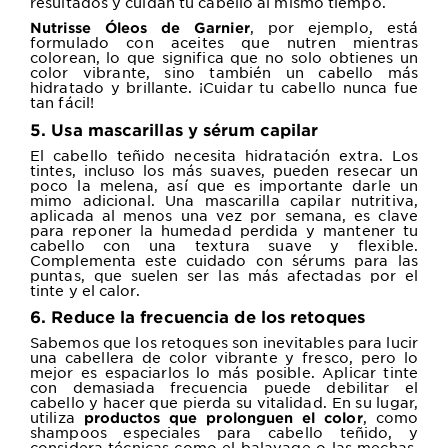
resultados y cuidan tu cabello al mismo tiempo.
, por ejemplo, está
Nutrisse Óleos de Garnier
formulado con aceites que nutren mientras
colorean, lo que significa que no solo obtienes un
color vibrante, sino también un cabello más
hidratado y brillante. ¡Cuidar tu cabello nunca fue
tan fácil!
5. Usa mascarillas y sérum capilar
El cabello teñido necesita hidratación extra. Los
tintes, incluso los más suaves, pueden resecar un
poco la melena, así que es importante darle un
mimo adicional. Una mascarilla capilar nutritiva,
aplicada al menos una vez por semana, es clave
para reponer la humedad perdida y mantener tu
cabello con una textura suave y flexible.
Complementa este cuidado con sérums para las
puntas, que suelen ser las más afectadas por el
tinte y el calor.
6. Reduce la frecuencia de los retoques
Sabemos que los retoques son inevitables para lucir
una cabellera de color vibrante y fresco, pero lo
mejor es espaciarlos lo más posible. Aplicar tinte
con demasiada frecuencia puede debilitar el
cabello y hacer que pierda su vitalidad. En su lugar,
utiliza
, como
productos que prolonguen el color
shampoos especiales para cabello teñido, y
considera técnicas como el balayage o las mechas,