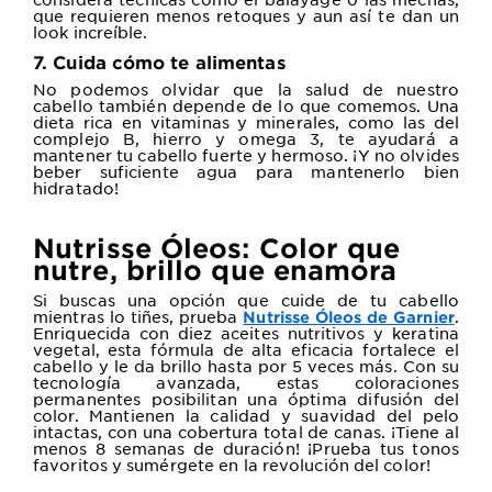
que requieren menos retoques y aun así te dan un
look increíble.
7. Cuida cómo te alimentas
No podemos olvidar que la salud de nuestro
cabello también depende de lo que comemos. Una
dieta rica en vitaminas y minerales, como las del
complejo B, hierro y omega 3, te ayudará a
mantener tu cabello fuerte y hermoso. ¡Y no olvides
beber suficiente agua para mantenerlo bien
hidratado!
Nutrisse Óleos: Color que
nutre, brillo que enamora
Si buscas una opción que cuide de tu cabello
mientras lo tiñes, prueba
.
Nutrisse Óleos de Garnier
Enriquecida con diez aceites nutritivos y keratina
vegetal, esta fórmula de alta eficacia fortalece el
cabello y le da brillo hasta por 5 veces más. Con su
tecnología avanzada, estas coloraciones
permanentes posibilitan una óptima difusión del
color. Mantienen la calidad y suavidad del pelo
intactas, con una cobertura total de canas. ¡Tiene al
menos 8 semanas de duración! ¡Prueba tus tonos
favoritos y sumérgete en la revolución del color!