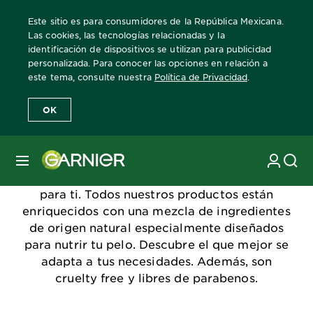
Este sitio es para consumidores de la República Mexicana.
Las cookies, las tecnologías relacionadas y la
identificación de dispositivos se utilizan para publicidad
personalizada. Para conocer las opciones en relación a
Home
Fructis
este tema, consulte nuestra
Política de Privacidad
.
OK
Shampoo 2 en 1 Fructis| Garnier
México
MENÚ
Conoce los shampoos 2 en 1 que Fructis tiene
para ti. Todos nuestros productos están
enriquecidos con una mezcla de ingredientes
de origen natural especialmente diseñados
para nutrir tu pelo. Descubre el que mejor se
adapta a tus necesidades. Además, son
cruelty free y libres de parabenos.