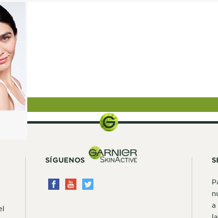
SÍGUENOS
S
P
n
a
el
l