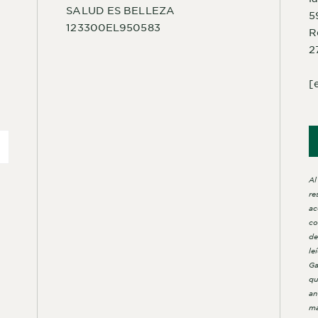
SALUD ES BELLEZA
5
123300EL950583
R
2
[
Al
re
ac
co
de
le
Ga
qu
an
ma