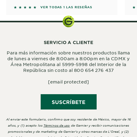
5 out of 5 stars based on reviews
5 
VER TODAS 1 LAS RESEÑAS
SERVICIO A CLIENTE
Para más información sobre nuestros productos llama
de lunes a viernes de 8:00am a 8:00pm en la CDMX y
Área Metropolitana al 5999-5998 del Interior de la
República sin costo al 800 654 276 437
[email protected]
SUSCRÍBETE
Al enviar este formulario, confirmo que soy residente de México, mayor de 16
años, y (1) acepto los
Términos de uso
de Garnier y recibir comunicaciones
promocionales y de marketing de Garnier's y otras marcas de L'Oreal, y (2)