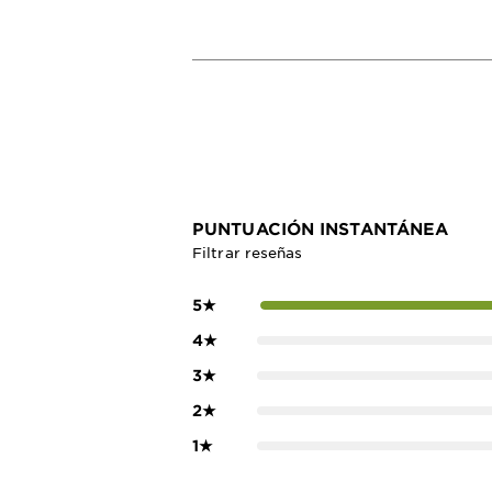
PUNTUACIÓN INSTANTÁNEA
Filtrar reseñas
5
★
4
★
3
★
2
★
1
★