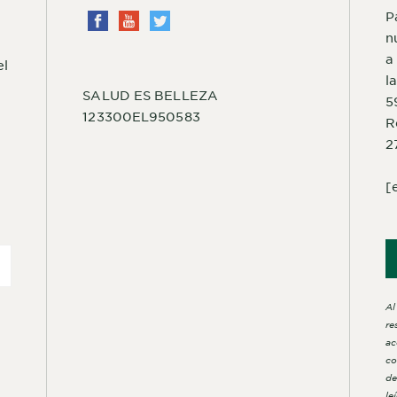
P
n
a
el
l
SALUD ES BELLEZA
5
123300EL950583
R
2
[
Al
re
ac
co
de
le