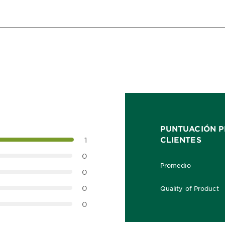
PUNTUACIÓN P
CLIENTES
1
0
Promedio
5.0 out of 5 stars
0
0
Quality of Product
5.0 out of 5 stars
0