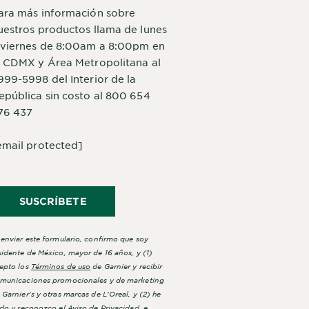
ara más información sobre
uestros productos llama de lunes
 viernes de 8:00am a 8:00pm en
a CDMX y Área Metropolitana al
999-5998 del Interior de la
epública sin costo al 800 654
76 437
email protected]
SUSCRÍBETE
 enviar este formulario, confirmo que soy
sidente de México, mayor de 16 años, y (1)
epto los
Términos de uso
de Garnier y recibir
municaciones promocionales y de marketing
 Garnier's y otras marcas de L'Oreal, y (2) he
ído y reconozco el
Aviso de Privacidad
e