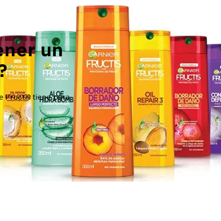
ener un
?
 Fructis tiene para