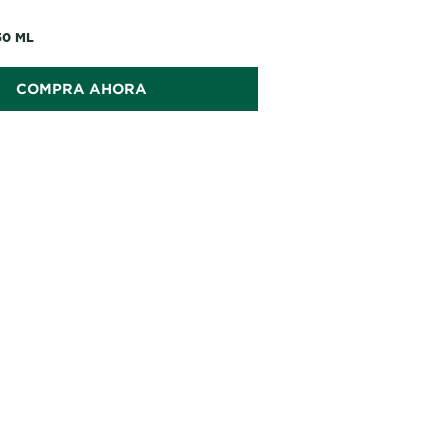
os productos son Cruelty Free.
50 ML
COMPRA AHORA