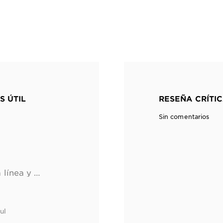
S ÚTIL
RESEÑA CRÍTIC
Sin comentarios
Lo uso junto con toda la línea y me deja el cabello súper suave y manejable. Me encanta!
ul