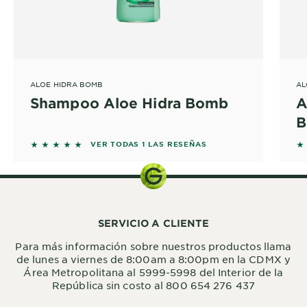
ALOE HIDRA BOMB
AL
Shampoo Aloe Hidra Bomb
A
B
5 out of 5 stars based on reviews
5 
VER TODAS 1 LAS RESEÑAS
SERVICIO A CLIENTE
Para más información sobre nuestros productos llama
de lunes a viernes de 8:00am a 8:00pm en la CDMX y
Área Metropolitana al 5999-5998 del Interior de la
República sin costo al 800 654 276 437