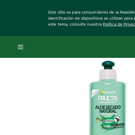
Este sitio es para consumidores de la Repúbli
identificación de dispositivos se utilizan par
este tema, consulte nuestra
Política de Priva
Home
Fructis
aloe-hidra-bomb
crema-pa
MENÚ