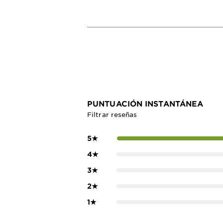
PUNTUACIÓN INSTANTÁNEA
Filtrar reseñas
5
★
4
★
3
★
2
★
1
★