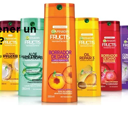
ener un
?
 Fructis tiene para