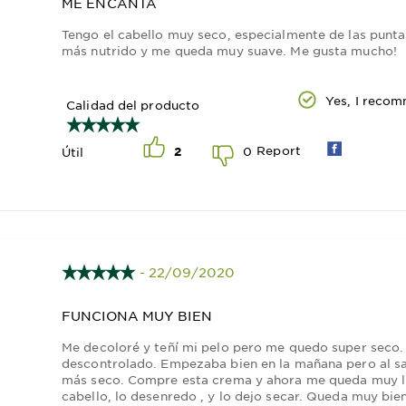
ME ENCANTA
Tengo el cabello muy seco, especialmente de las punt
más nutrido y me queda muy suave. Me gusta mucho!
Yes, I recom
Calidad del producto
Report
0
Útil
2
- 22/09/2020
FUNCIONA MUY BIEN
Me decoloré y teñí mi pelo pero me quedo super seco.
descontrolado. Empezaba bien en la mañana pero al sal
más seco. Compre esta crema y ahora me queda muy l
cabello, lo desenredo , y lo dejo secar. Queda muy bi