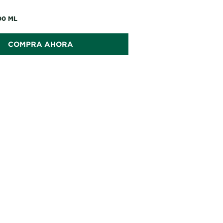
nuestros productos son Cruelty Free.
00 ML
COMPRA AHORA