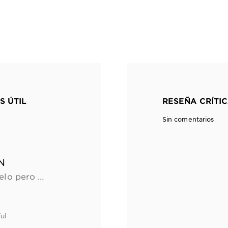
S ÚTIL
RESEÑA CRÍTIC
Sin comentarios
N
Me decoloré y teñí mi pelo pero me quedo super seco. Siempre lo traía esponjado y descontrolado. Empezaba bien en la mañana pero al salir afuera se esponjaba y se miraba aun más seco. Compre esta crema y ahora me queda muy liso. Nadamas me lo pongo en el cabello, lo desenredo , y lo dejo secar. Queda muy bien. Se ve muy sedoso y no se me descontrola al ir afuera. Lo utilizo cade vez que me lavo el cabello y el efecto me ha durado aunque no lave el cabello durante 3 días
ul