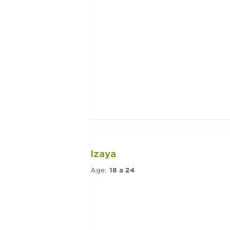
Izaya
Age:
18 a 24