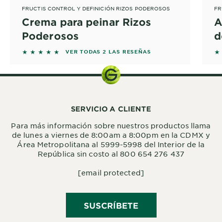
FRUCTIS CONTROL Y DEFINICIÓN RIZOS PODEROSOS
FR
Crema para peinar Rizos
A
Poderosos
d
5 out of 5 stars based on reviews
5 
VER TODAS 2 LAS RESEÑAS
SERVICIO A CLIENTE
Para más información sobre nuestros productos llama
de lunes a viernes de 8:00am a 8:00pm en la CDMX y
Área Metropolitana al 5999-5998 del Interior de la
República sin costo al 800 654 276 437
[email protected]
SUSCRÍBETE