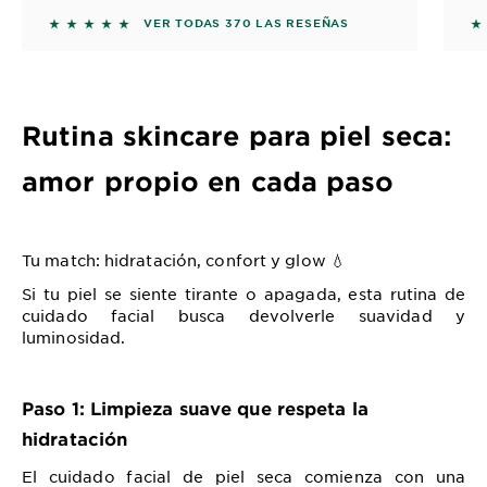
IMPERFECCIONES CON
Á
5 out of 5 stars based on reviews
5 
VER TODAS 370 LAS RESEÑAS
ÁCIDO SALICÍLICO Y
CERAMIDAS PARA PIEL
SENSIBLE
Rutina skincare para piel seca:
amor propio en cada paso
Tu match: hidratación, confort y glow
💧
Si tu piel se siente tirante o apagada, esta
rutina de
cuidado facial
busca devolverle suavidad y
luminosidad.
Paso 1: Limpieza suave que respeta la
hidratación
El cuidado facial de piel seca comienza con una