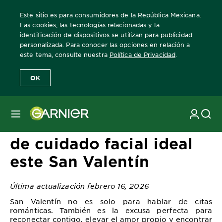
Este sitio es para consumidores de la República Mexicana.
Las cookies, las tecnologías relacionadas y la
identificación de dispositivos se utilizan para publicidad
personalizada. Para conocer las opciones en relación a
Home
Revista Garnier
Consejos sobre el cuidado de la piel
Haz
este tema, consulte nuestra
Política de Privacidad
.
OK
MENÚ
Haz match con tu rutina
de cuidado facial ideal
este San Valentín
Última actualización febrero 16, 2026
San Valentín no es solo para hablar de citas
románticas. También es la excusa perfecta para
reconectar contigo, elevar el amor propio y encontrar