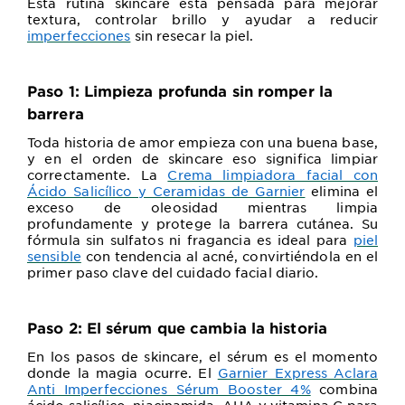
Esta
rutina skincare
está pensada para mejorar
textura, controlar brillo y ayudar a reducir
imperfecciones
sin resecar la piel.
Paso 1: Limpieza profunda sin romper la
barrera
Toda historia de amor empieza con una buena base,
y en el
orden de skincare
eso significa limpiar
correctamente. La
Crema limpiadora facial con
Ácido Salicílico y Ceramidas de Garnier
elimina el
exceso de oleosidad mientras limpia
profundamente y protege la barrera cutánea. Su
fórmula sin sulfatos ni fragancia es ideal para
piel
sensible
con tendencia al acné, convirtiéndola en el
primer paso clave del cuidado facial diario.
Paso 2: El sérum que cambia la historia
En los pasos de skincare, el sérum es el momento
donde la magia ocurre. El
Garnier Express Aclara
Anti Imperfecciones Sérum Booster 4%
combina
ácido salicílico, niacinamida, AHA y vitamina C para