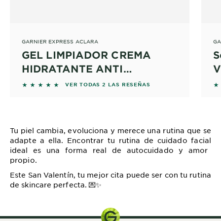
GARNIER EXPRESS ACLARA
GA
GEL LIMPIADOR CREMA
S
HIDRATANTE ANTI
V
MANCHAS CON VITAMINA C
5 out of 5 stars based on reviews
5 
VER TODAS 2 LAS RESEÑAS
Y CERAMIDAS PARA PIEL
SENSIBLE
Tu piel cambia, evoluciona y merece una rutina que se
adapte a ella. Encontrar tu
rutina de cuidado facial
ideal es una forma real de autocuidado y amor
propio.
Este San Valentín, tu mejor cita puede ser con tu rutina
de skincare perfecta.
💌✨