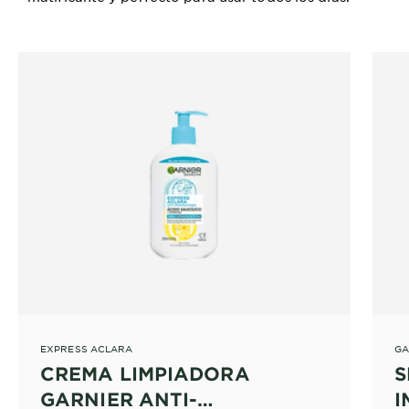
EXPRESS ACLARA
GA
CREMA LIMPIADORA
S
GARNIER ANTI-
I