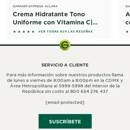
GARNIER EXPRESS ACLARA
GA
Crema Hidratante Tono
A
Uniforme con Vitamina C|
c
Garnier México
5 out of 5 stars based on reviews
5 
VER TODAS 829 LAS RESEÑAS
SERVICIO A CLIENTE
Para más información sobre nuestros productos llama
de lunes a viernes de 8:00am a 8:00pm en la CDMX y
Área Metropolitana al 5999-5998 del Interior de la
República sin costo al 800 654 276 437
[email protected]
SUSCRÍBETE