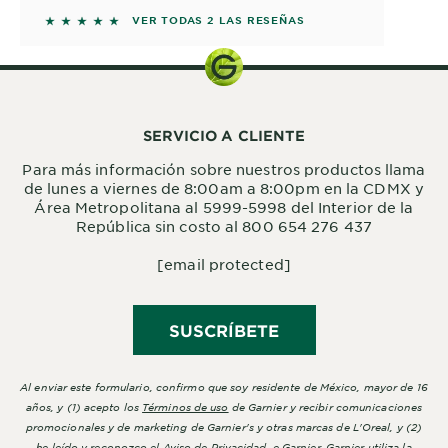
5 out of 5 stars based on reviews
VER TODAS 2 LAS RESEÑAS
SERVICIO A CLIENTE
Para más información sobre nuestros productos llama
de lunes a viernes de 8:00am a 8:00pm en la CDMX y
Área Metropolitana al 5999-5998 del Interior de la
República sin costo al 800 654 276 437
[email protected]
SUSCRÍBETE
Al enviar este formulario, confirmo que soy residente de México, mayor de 16
años, y (1) acepto los
Términos de uso
de Garnier y recibir comunicaciones
promocionales y de marketing de Garnier's y otras marcas de L'Oreal, y (2)
he leído y reconozco el
Aviso de Privacidad
e Garnier. Garnier utiliza la