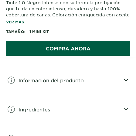
Tinte 1.0 Negro Intenso con su fórmula pro fijación
que te da un color intenso, duradero y hasta 100%
cobertura de canas. Coloración enriquecida con aceite
de flores y textura que no escurre.
VER MÁS
TAMAÑO
1 MINI KIT
COMPRA AHORA
Información del producto
CLOSE SUBPANEL
Ingredientes
CLOSE SUBPANEL