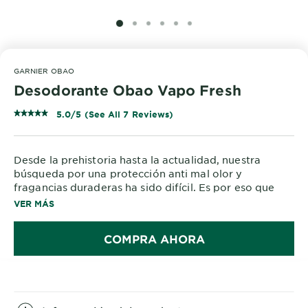
SLIDE 1
SLIDE 2
SLIDE 3
SLIDE 4
SLIDE 5
SLIDE 6
GARNIER OBAO
Desodorante Obao Vapo Fresh
5.0/5 (See All 7 Reviews)
Desde la prehistoria hasta la actualidad, nuestra
búsqueda por una protección anti mal olor y
fragancias duraderas ha sido difícil. Es por eso que
Obao for Men trae para ti el nuevo Obao Vapo, que
VER MÁS
dura hasta 4 veces más que los desodorantes en
aerosol gracias a su fórmula 100% producto, 0% gas*
COMPRA AHORA
sin sacrificar las fragancias duraderas y protección 48
horas** ¡Ahhh, qué bien huele evolucionar con el
nuevo Obao Vapo!