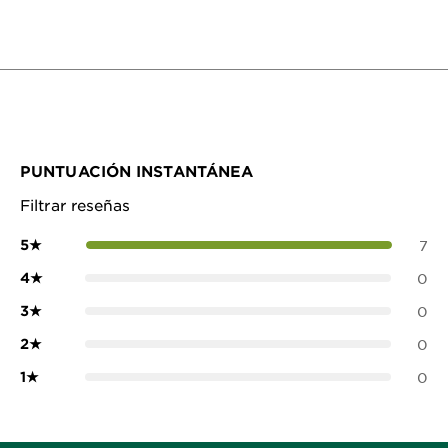
PUNTUACIÓN INSTANTÁNEA
Filtrar reseñas
5
★
7
4
★
0
3
★
0
2
★
0
1
★
0