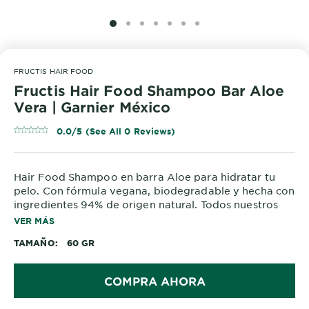
SLIDE 1
SLIDE 2
SLIDE 3
SLIDE 4
SLIDE 5
SLIDE 6
SLIDE 7
FRUCTIS HAIR FOOD
Fructis Hair Food Shampoo Bar Aloe
Vera | Garnier México
0.0/5 (See All 0 Reviews)
Hair Food Shampoo en barra Aloe para hidratar tu
pelo. Con fórmula vegana, biodegradable y hecha con
ingredientes 94% de origen natural. Todos nuestros
productos son cruelty free.
VER MÁS
TAMAÑO
60 GR
COMPRA AHORA