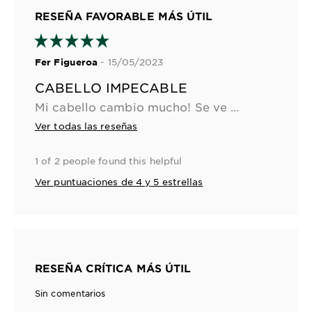
RESEÑA FAVORABLE MÁS ÚTIL
- 15/05/2023
Fer Figueroa
CABELLO IMPECABLE
Mi cabello cambio mucho! Se ve más hidratado y sin frizz, mucho más manejable a la hora del peinado! Me encanta tanto la formula como el olor!
Ver todas las reseñas
1 of 2 people found this helpful
Ver puntuaciones de 4 y 5 estrellas
RESEÑA CRÍTICA MÁS ÚTIL
Sin comentarios