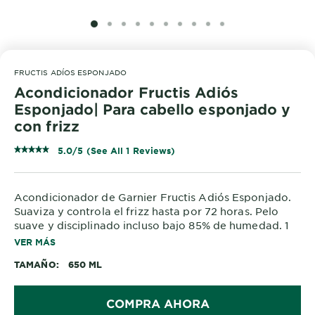
SLIDE 1
SLIDE 2
SLIDE 3
SLIDE 4
SLIDE 5
SLIDE 6
SLIDE 7
SLIDE 8
SLIDE 9
SLIDE 10
FRUCTIS ADÍOS ESPONJADO
Acondicionador Fructis Adiós
Esponjado| Para cabello esponjado y
con frizz
5.0/5 (See All 1 Reviews)
Acondicionador de Garnier Fructis Adiós Esponjado.
Suaviza y controla el frizz hasta por 72 horas. Pelo
suave y disciplinado incluso bajo 85% de humedad. 1
Para cabello liso, ondulado y rizado.
VER MÁS
1 Test instrumental usando shampoo + crema sin
TAMAÑO
650 ML
enjuague 10en1 vs shampoo clásico.
COMPRA AHORA