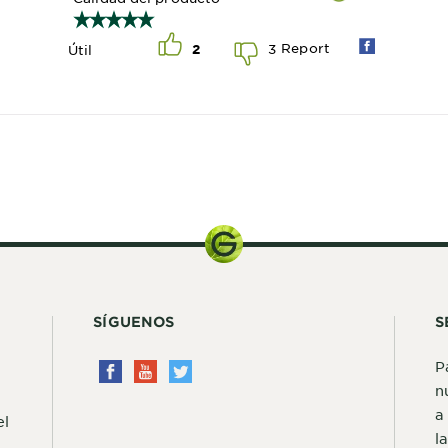
Report
3
Útil
2
5g
SÍGUENOS
S
P
n
a
el
l