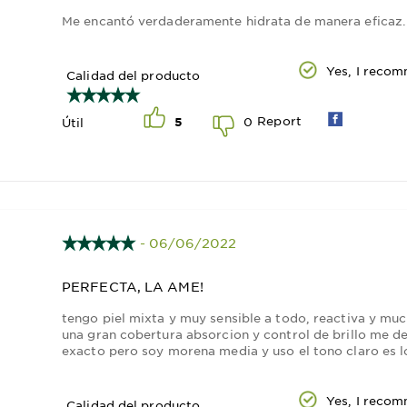
Me encantó verdaderamente hidrata de manera eficaz.
Yes, I recom
Calidad del producto
Report
0
Útil
5
- 06/06/2022
PERFECTA, LA AME!
tengo piel mixta y muy sensible a todo, reactiva y much
una gran cobertura absorcion y control de brillo me de
exacto pero soy morena media y uso el tono claro es l
Yes, I recom
Calidad del producto