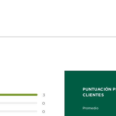
PUNTUACIÓN P
CLIENTES
3
0
Promedio
5.0 out of 5 stars
0