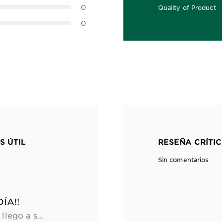
0
Quality of Product
5.0 out of 5 stars
0
S ÚTIL
RESEÑA CRÍTIC
Sin comentarios
ÍA!!
Con las épocas de calor llego a sudar muchísimo y es el único desodorante que logra que huela bien todo el día. Me encanta y lo super recomiendo!!