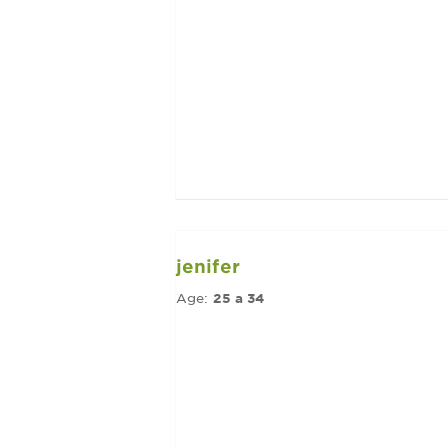
jenifer
Age:
25 a 34