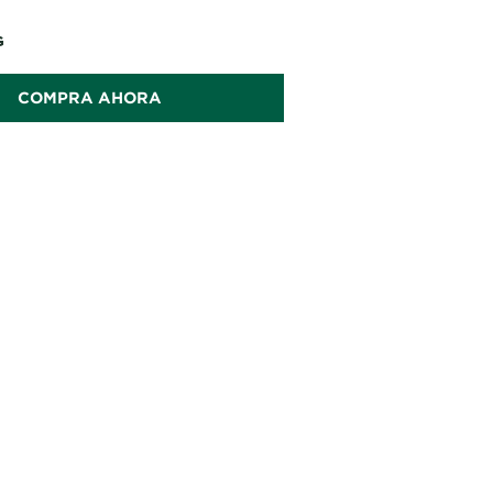
 más suaves.
G
COMPRA AHORA