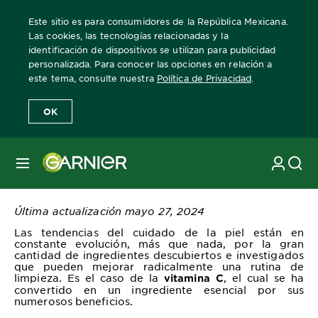
Este sitio es para consumidores de la República Mexicana.
Las cookies, las tecnologías relacionadas y la
identificación de dispositivos se utilizan para publicidad
personalizada. Para conocer las opciones en relación a
Home
Revista Garnier
Limpieza facial libre de basura con ruti
este tema, consulte nuestra
Política de Privacidad
.
OK
Limpieza facial libre de
basura con rutina
MENÚ
completa vitamina C
Última actualización mayo 27, 2024
Las tendencias del cuidado de la piel están en
constante evolución, más que nada, por la gran
cantidad de ingredientes descubiertos e investigados
que pueden mejorar radicalmente una rutina de
limpieza. Es el caso de la
, el cual se ha
vitamina C
convertido en un ingrediente esencial por sus
numerosos beneficios.