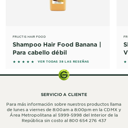
FRUCTIS HAIR FOOD
FR
Shampoo Hair Food Banana |
S
Para cabello débil
V
d
5 out of 5 stars based on reviews
5 
VER TODAS 38 LAS RESEÑAS
SERVICIO A CLIENTE
Para más información sobre nuestros productos llama
de lunes a viernes de 8:00am a 8:00pm en la CDMX y
Área Metropolitana al 5999-5998 del Interior de la
República sin costo al 800 654 276 437