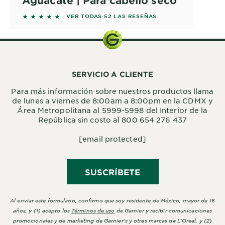
Aguacate | Para cabello seco
5 out of 5 stars based on reviews
VER TODAS 52 LAS RESEÑAS
SERVICIO A CLIENTE
Para más información sobre nuestros productos llama
de lunes a viernes de 8:00am a 8:00pm en la CDMX y
Área Metropolitana al 5999-5998 del Interior de la
República sin costo al 800 654 276 437
[email protected]
SUSCRÍBETE
Al enviar este formulario, confirmo que soy residente de México, mayor de 16
años, y (1) acepto los
Términos de uso
de Garnier y recibir comunicaciones
promocionales y de marketing de Garnier's y otras marcas de L'Oreal, y (2)