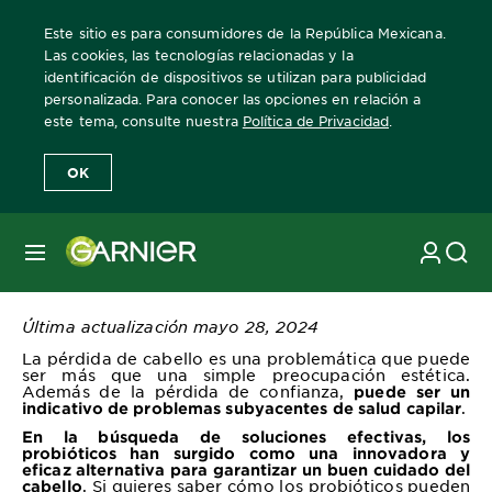
Este sitio es para consumidores de la República Mexicana.
Las cookies, las tecnologías relacionadas y la
identificación de dispositivos se utilizan para publicidad
personalizada. Para conocer las opciones en relación a
Home
Revista Garnier
Consejos sobre el cuidado del cabello
Fo
este tema, consulte nuestra
Política de Privacidad
.
OK
Fortalecimiento capilar:
Tratamiento para la
MENÚ
caída del cabello
Última actualización mayo 28, 2024
La pérdida de cabello es una problemática que puede
ser más que una simple preocupación estética.
Además de la pérdida de confianza,
puede ser un
.
indicativo de problemas subyacentes de salud capilar
En la búsqueda de soluciones efectivas, los
probióticos han surgido como una innovadora y
eficaz alternativa para garantizar un buen cuidado del
. Si quieres saber cómo los probióticos pueden
cabello