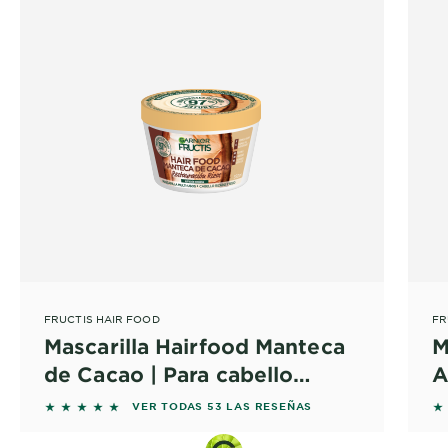
FRUCTIS HAIR FOOD
FR
Mascarilla Hairfood Manteca
M
de Cacao | Para cabello
A
rizado y seco
5 out of 5 stars based on reviews
5 
VER TODAS 53 LAS RESEÑAS