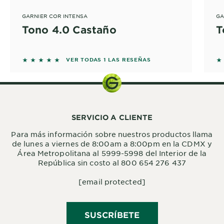
GARNIER COR INTENSA
GA
Tono 4.0 Castaño
T
5 out of 5 stars based on reviews
5 
VER TODAS 1 LAS RESEÑAS
SERVICIO A CLIENTE
Para más información sobre nuestros productos llama
de lunes a viernes de 8:00am a 8:00pm en la CDMX y
Área Metropolitana al 5999-5998 del Interior de la
República sin costo al 800 654 276 437
[email protected]
SUSCRÍBETE