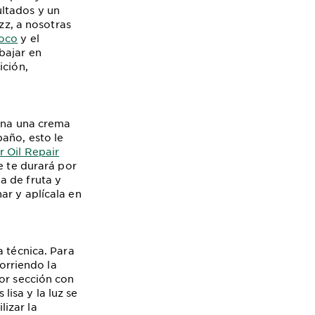
ltados y un
zz, a nosotras
Coco
y el
bajar en
ición,
tina una crema
año, esto le
 Oil Repair
e te durará por
a de fruta y
ar y aplícala en
a técnica. Para
corriendo la
por sección con
 lisa y la luz se
izar la