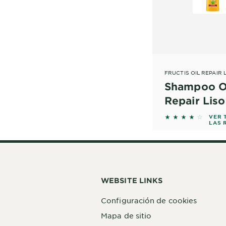
FRUCTIS OIL REPAIR
Shampoo O
Repair Lis
4 out of 5 star
VER 
LAS 
WEBSITE LINKS
Configuración de cookies
Mapa de sitio