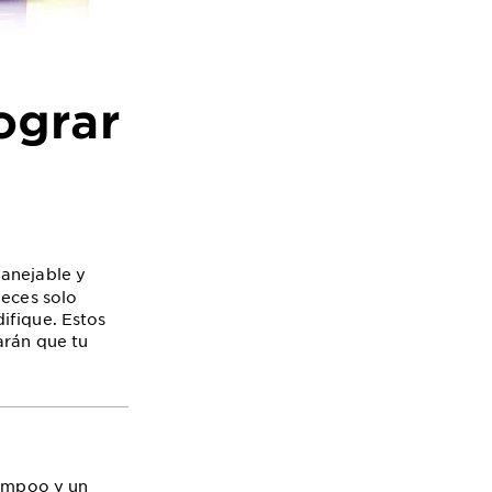
ograr
anejable y
veces solo
ifique. Estos
arán que tu
hampoo y un