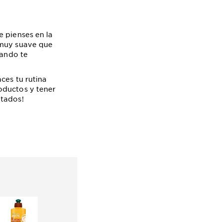
e pienses en la
 muy suave que
uando te
ces tu rutina
oductos y tener
ltados!