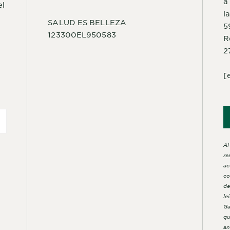
a
el
l
SALUD ES BELLEZA
5
123300EL950583
R
2
[
Al
re
ac
co
de
le
Ga
qu
an