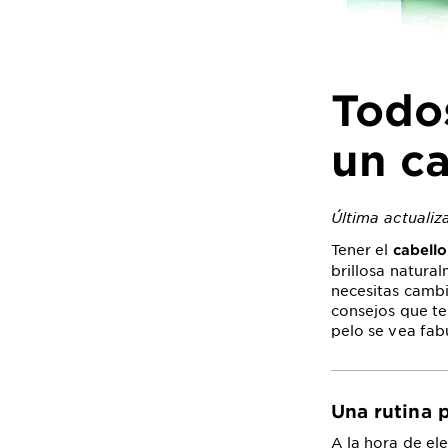
Todos
un c
Última actuali
Tener el
cabell
brillosa natura
necesitas cambi
consejos que te
pelo se vea fab
Una rutina 
A la hora de el