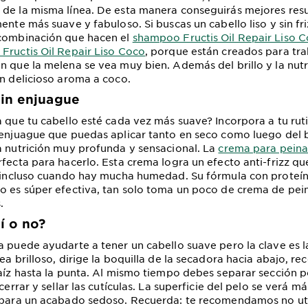
de la misma línea. De esta manera conseguirás mejores resu
ente más suave y fabuloso. Si buscas un cabello liso y sin fri
 combinación que hacen el
shampoo Fructis Oil Repair Liso 
Fructis Oil Repair Liso Coco
, porque están creados para tra
n que la melena se vea muy bien. Además del brillo y la nutr
un delicioso aroma a coco.
in enjuague
a que tu cabello esté cada vez más suave? Incorpora a tu ru
 enjuague que puedas aplicar tanto en seco como luego del b
a nutrición muy profunda y sensacional. La
crema para peinar
fecta para hacerlo. Esta crema logra un efecto anti-frizz qu
, incluso cuando hay mucha humedad. Su fórmula con proteín
o es súper efectiva, tan solo toma un poco de crema de pein
.
í o no?
a puede ayudarte a tener un cabello suave pero la clave es l
ea brilloso, dirige la boquilla de la secadora hacia abajo, re
raíz hasta la punta. Al mismo tiempo debes separar sección 
cerrar y sellar las cutículas. La superficie del pelo se verá más
 para un acabado sedoso. Recuerda: te recomendamos no util