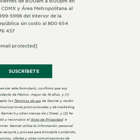
 viernes de 8:00am a 8:00pm en
a CDMX y Área Metropolitana al
999-5998 del Interior de la
epública sin costo al 800 654
76 437
email protected]
SUSCRÍBETE
 enviar este formulario, confirmo que soy
sidente de México, mayor de 16 años, y (1)
epto los
Términos de uso
de Garnier y recibir
municaciones promocionales y de marketing
 Garnier's y otras marcas de L'Oreal, y (2) he
ído y reconozco el
Aviso de Privacidad
e
rnier. Garnier utiliza la información personal
e recopila y procesa para brindarle contenido,
uncios, ofertas y otras comunicaciones de