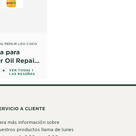
IL REPAIR LISO COCO
a para
r Oil Repair
 Coco
f 5 stars based on reviews
VER TODAS 1
LAS RESEÑAS
ERVICIO A CLIENTE
ara más información sobre
uestros productos llama de lunes