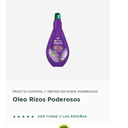
FRUCTIS CONTROL Y DEFINICIÓN RIZOS PODEROSOS
Oleo Rizos Poderosos
5 out of 5 stars based on reviews
VER TODAS 2 LAS RESEÑAS