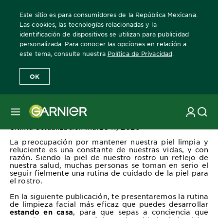
Este sitio es para consumidores de la República Mexicana.
Las cookies, las tecnologías relacionadas y la
identificación de dispositivos se utilizan para publicidad
personalizada. Para conocer las opciones en relación a
Home
Revista Garnier
Consejos sobre el cuidado de la piel
Rut
este tema, consulte nuestra
Política de Privacidad
.
OK
Rutina de limpieza facial
profunda en casa
MENÚ
Última actualización marzo 11, 2026
La preocupación por mantener nuestra piel limpia y
reluciente es una constante de nuestras vidas, y con
razón. Siendo la piel de nuestro rostro un reflejo de
nuestra salud, muchas personas se toman en serio el
seguir fielmente una rutina de cuidado de la piel para
el rostro.
En la siguiente publicación, te presentaremos la rutina
de limpieza facial más eficaz que puedes desarrollar
, para que sepas a conciencia que
estando en casa