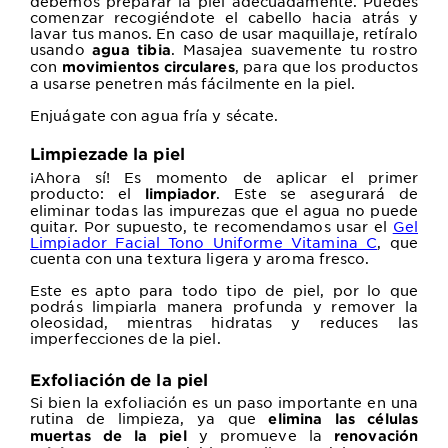
debemos preparar la piel adecuadamente. Puedes
comenzar recogiéndote el cabello hacia atrás y
lavar tus manos. En caso de usar maquillaje, retíralo
usando
. Masajea suavemente tu rostro
agua tibia
con
, para que los productos
movimientos circulares
a usarse penetren más fácilmente en la piel.
Enjuágate con agua fría y sécate.
Limpieza
de la piel
¡Ahora sí! Es momento de aplicar el primer
producto: el
. Este se asegurará de
limpiador
eliminar todas las impurezas que el agua no puede
quitar. Por supuesto, te recomendamos usar el
Gel
Limpiador Facial Tono Uniforme Vitamina C
, que
cuenta con una textura ligera y aroma fresco.
Este es apto para todo tipo de piel, por lo que
podrás limpiarla manera profunda y remover la
oleosidad, mientras hidratas y reduces las
imperfecciones de la piel.
Exfoliación de la piel
Si bien la exfoliación es un paso importante en una
rutina de limpieza, ya que
elimina las células
y promueve la
muertas de la piel
renovación