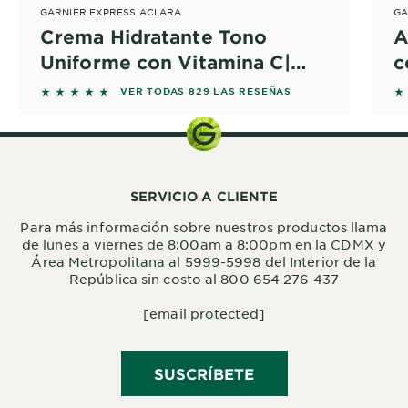
GARNIER EXPRESS ACLARA
GA
Crema Hidratante Tono
A
Uniforme con Vitamina C|
c
Garnier México
5 out of 5 stars based on reviews
5 
VER TODAS 829 LAS RESEÑAS
SERVICIO A CLIENTE
Para más información sobre nuestros productos llama
de lunes a viernes de 8:00am a 8:00pm en la CDMX y
Área Metropolitana al 5999-5998 del Interior de la
República sin costo al 800 654 276 437
[email protected]
SUSCRÍBETE