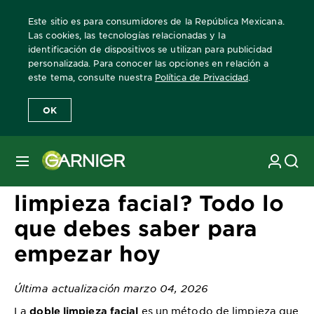
Este sitio es para consumidores de la República Mexicana.
Las cookies, las tecnologías relacionadas y la
identificación de dispositivos se utilizan para publicidad
personalizada. Para conocer las opciones en relación a
Home
Revista Garnier
Consejos sobre el cuidado de la piel
¿Qu
este tema, consulte nuestra
Política de Privacidad
.
OK
MENÚ
¿Qué es la doble
limpieza facial? Todo lo
que debes saber para
empezar hoy
Última actualización marzo 04, 2026
La
es un método de limpieza que
doble limpieza facial