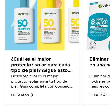
¿Cuál es el mejor
Eliminar
protector solar para cada
en una n
tipo de piel? ¡Sigue estos
consejos!
Descubre cuál es el mejor
¿Eliminar g
protector solar para tu tipo de
noche es p
piel. Guía completa con consejos
mejores con
para piel seca, grasa, mixta y
Garnier y u
LEER MÁS
LEER MÁS
sensible. ¡Protege tu rostro!
para imper