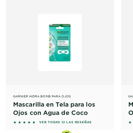
GARNIER HIDRA BOMB PARA OJOS
GA
Mascarilla en Tela para los
M
Ojos con Agua de Coco
O
5 out of 5 stars based on reviews
4 
VER TODAS 12 LAS RESEÑAS