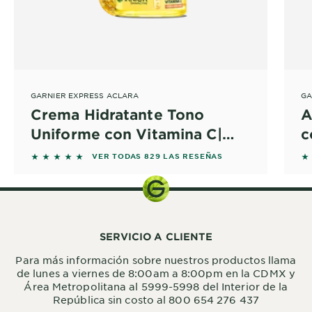
GARNIER EXPRESS ACLARA
GA
Crema Hidratante Tono
A
Uniforme con Vitamina C|
c
Garnier México
5 out of 5 stars based on reviews
5 
VER TODAS 829 LAS RESEÑAS
SERVICIO A CLIENTE
Para más información sobre nuestros productos llama
de lunes a viernes de 8:00am a 8:00pm en la CDMX y
Área Metropolitana al 5999-5998 del Interior de la
República sin costo al 800 654 276 437