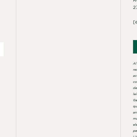
2
[
Al
re
ac
co
de
le
Ga
qu
an
ma
el
pe
L'