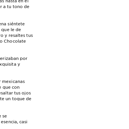
as hasta en el
r a tu tono de
ena siéntete
 que le de
o y resaltes tus
mo Chocolate
terizaban por
xquisita y
er mexicanas
te que con
saltar tus ojos
ote un toque de
e se
esencia, casi