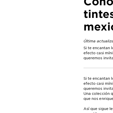
Cono
tinte
mexic
Última actuali
Si te encantan 
efecto casi mín
queremos invita
Si te encantan 
efecto casi mín
queremos invita
Una colección qu
que nos enrique
Así que sigue 