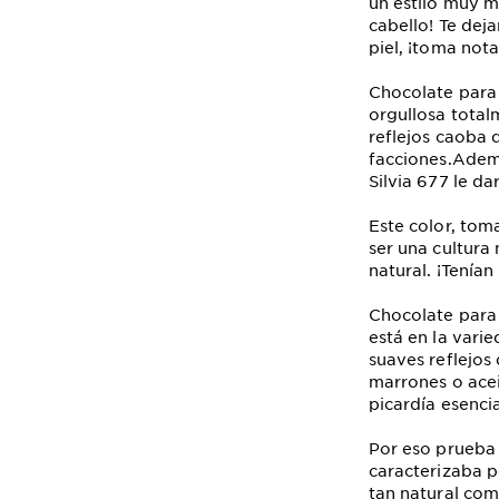
un estilo muy m
cabello! Te dej
piel, ¡toma nota
Chocolate para 
orgullosa total
reflejos caoba 
facciones.Ademá
Silvia 677 le d
Este color, tom
ser una cultura
natural. ¡Tenía
Chocolate para 
está en la vari
suaves reflejos
marrones o acei
picardía esencia
Por eso prueba 
caracterizaba p
tan natural com