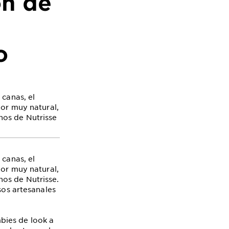
ón de
o
 canas, el
lor muy natural,
nos de Nutrisse
 canas, el
lor muy natural,
os de Nutrisse.
sos artesanales
bies de look a