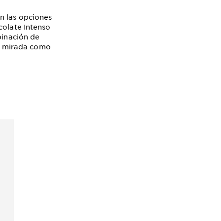
n las opciones
colate Intenso
binación de
tu mirada como