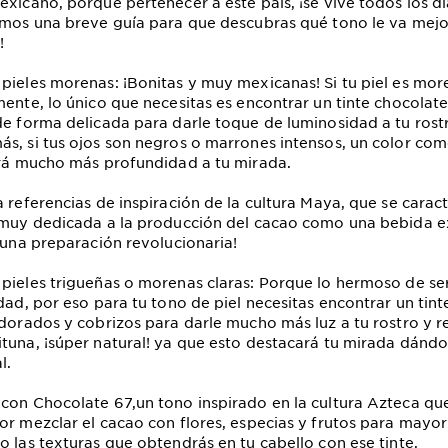
exicano, porque pertenecer a este país, ¡se vive todos los dí
amos una breve guía para que descubras qué tono le va mejo
!
pieles morenas: ¡Bonitas y muy mexicanas! Si tu piel es mor
mente, lo único que necesitas es encontrar un tinte chocolate
de forma delicada para darle toque de luminosidad a tu rostr
s, si tus ojos son negros o marrones intensos, un color co
ará mucho más profundidad a tu mirada.
a referencias de inspiración de la cultura Maya, que se carac
 muy dedicada a la producción del cacao como una bebida e
n una preparación revolucionaria!
pieles trigueñas o morenas claras: Porque lo hermoso de s
edad, por eso para tu tono de piel necesitas encontrar un tin
 dorados y cobrizos para darle mucho más luz a tu rostro y re
tuna, ¡súper natural! ya que esto destacará tu mirada dánd
l.
con Chocolate 67,un tono inspirado en la cultura Azteca qu
or mezclar el cacao con flores, especias y frutos para mayor 
o las texturas que obtendrás en tu cabello con ese tinte.