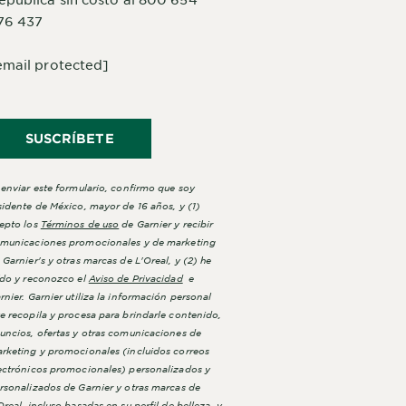
76 437
email protected]
SUSCRÍBETE
 enviar este formulario, confirmo que soy
sidente de México, mayor de 16 años, y (1)
epto los
Términos de uso
de Garnier y recibir
municaciones promocionales y de marketing
 Garnier's y otras marcas de L'Oreal, y (2) he
ído y reconozco el
Aviso de Privacidad
e
rnier. Garnier utiliza la información personal
e recopila y procesa para brindarle contenido,
uncios, ofertas y otras comunicaciones de
rketing y promocionales (incluidos correos
ectrónicos promocionales) personalizados y
rsonalizados de Garnier y otras marcas de
Oreal, incluso basadas en su perfil de belleza, y