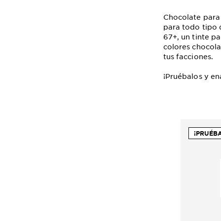
Chocolate para 
para todo tipo 
67+, un tinte p
colores chocola
tus facciones.
¡Pruébalos y e
¡PRUÉB