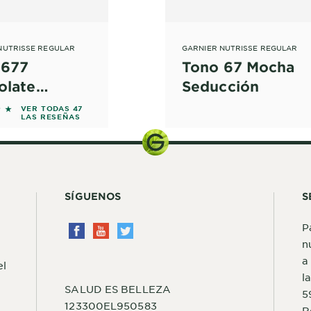
NUTRISSE REGULAR
GARNIER NUTRISSE REGULAR
 677
Tono 67 Mocha
olate
Seducción
lique
f 5 stars based on reviews
VER TODAS 47
LAS RESEÑAS
SÍGUENOS
S
P
n
a
el
l
SALUD ES BELLEZA
5
123300EL950583
R