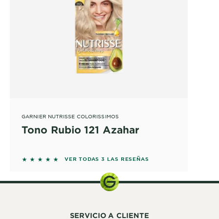
GARNIER NUTRISSE COLORISSIMOS
Tono Rubio 121 Azahar
5 out of 5 stars based on reviews
VER TODAS 3 LAS RESEÑAS
SERVICIO A CLIENTE