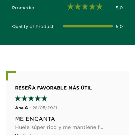
Promedio
5.0
5.0 out of 5 stars
Quality of Product
5.0
5.0 out of 5 stars
RESEÑA FAVORABLE MÁS ÚTIL
- 28/05/2021
Ana G
ME ENCANTA
Huele súper rico y me mantiene fresca por un largo tiempo. 100% de mis desodorantes favorito <3