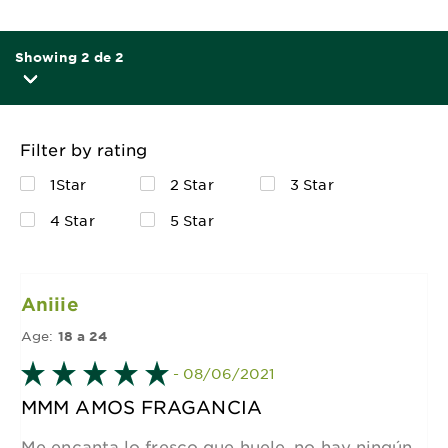
Showing 2 de 2
Filter by rating
1Star
2 Star
3 Star
4 Star
5 Star
Aniiie
Age:
18 a 24
- 08/06/2021
MMM AMOS FRAGANCIA
Me encanta lo fresco que huele, no hay ningún