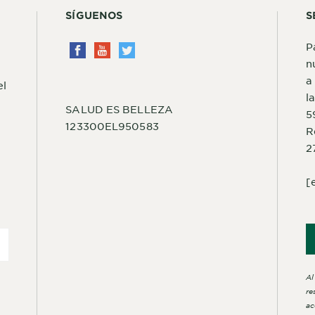
SÍGUENOS
S
P
n
a
el
l
SALUD ES BELLEZA
5
123300EL950583
R
2
[
Al
re
ac