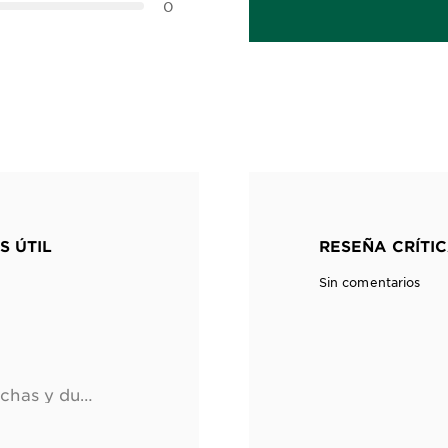
0
S ÚTIL
RESEÑA CRÍTIC
Sin comentarios
Huele bien, no deja manchas y dura mucho. Excelente.