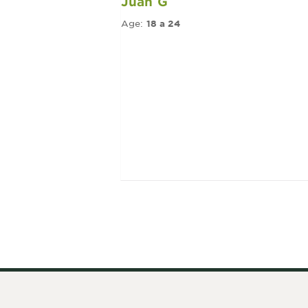
Juan G
Age:
18 a 24