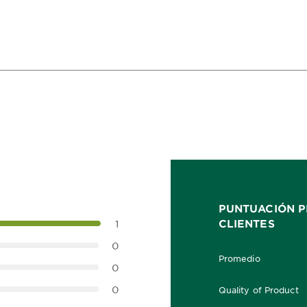
PUNTUACIÓN P
CLIENTES
1
0
Promedio
5.0 out of 5 stars
0
0
Quality of Product
5.0 out of 5 stars