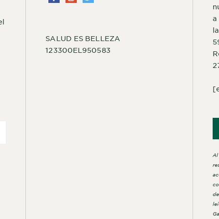
n
a
el
l
SALUD ES BELLEZA
5
123300EL950583
R
2
[
Al
re
ac
co
de
le
Ga