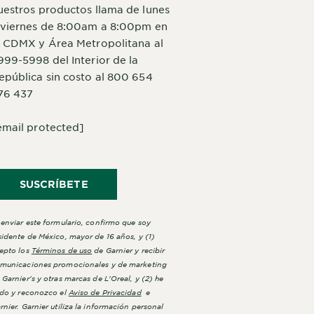
uestros productos llama de lunes
 viernes de 8:00am a 8:00pm en
a CDMX y Área Metropolitana al
999-5998 del Interior de la
epública sin costo al 800 654
76 437
email protected]
SUSCRÍBETE
 enviar este formulario, confirmo que soy
sidente de México, mayor de 16 años, y (1)
epto los
Términos de uso
de Garnier y recibir
municaciones promocionales y de marketing
 Garnier's y otras marcas de L'Oreal, y (2) he
ído y reconozco el
Aviso de Privacidad
e
rnier. Garnier utiliza la información personal