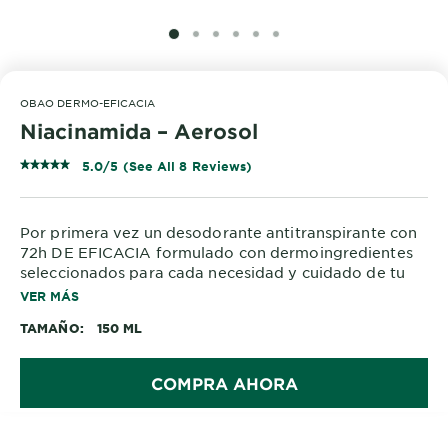
SLIDE 1
SLIDE 2
SLIDE 3
SLIDE 4
SLIDE 5
SLIDE 6
OBAO DERMO-EFICACIA
Niacinamida – Aerosol
5.0/5 (See All 8 Reviews)
Por primera vez un desodorante antitranspirante con
72h DE EFICACIA formulado con dermoingredientes
seleccionados para cada necesidad y cuidado de tu
piel.
VER MÁS
TAMAÑO
150 ML
Enriquecido con NIACINAMIDA.
NIACINAMIDA: Dermoingrediente conocido por sus
propiedades anti-manchas en la piel.
COMPRA AHORA
ANTI-MANCHAS en la ropa negra, blanca y de color.
ANTI-DESLAVE de la ropa.