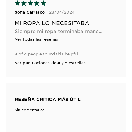
- 28/04/2024
Sofia Carrasco
MI ROPA LO NECESITABA
Siempre mi ropa terminaba manchada por otros desodorantes hasta que encontre este me hace oler super rico diario y mi ropa también esta feliz de no tener que ser muy tallada
Ver todas las reseñas
4 of 4 people found this helpful
Ver puntuaciones de 4 y 5 estrellas
RESEÑA CRÍTICA MÁS ÚTIL
Sin comentarios