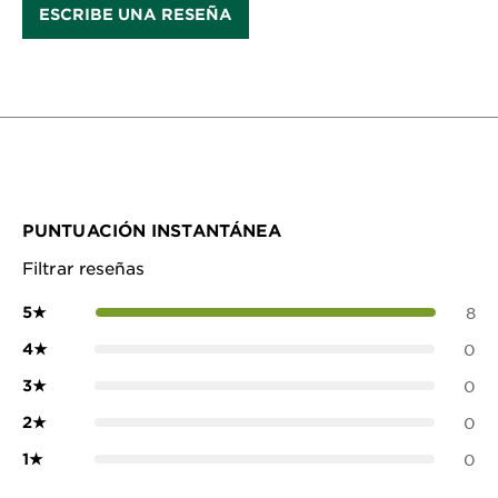
ESCRIBE UNA RESEÑA
PUNTUACIÓN INSTANTÁNEA
Filtrar reseñas
5
★
8
4
★
0
3
★
0
2
★
0
1
★
0