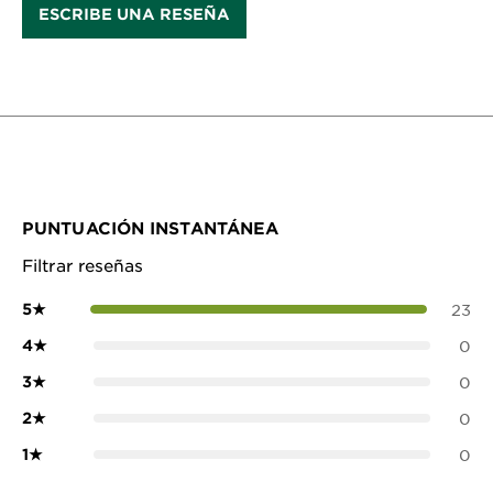
ESCRIBE UNA RESEÑA
PUNTUACIÓN INSTANTÁNEA
Filtrar reseñas
5
★
23
4
★
0
3
★
0
2
★
0
1
★
0