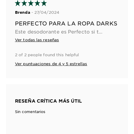
- 27/04/2024
Brenda
PERFECTO PARA LA ROPA DARKS
Este desodorante es Perfecto si tú cómo yo nos encanta la ropa negra pero te dan miedo los desodorantes porque manchan la ropa negra, este es Perfecto y aparte huele delicioso.
Ver todas las reseñas
2 of 2 people found this helpful
Ver puntuaciones de 4 y 5 estrellas
RESEÑA CRÍTICA MÁS ÚTIL
Sin comentarios