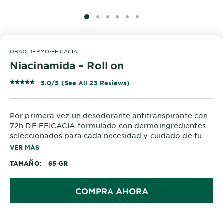
SLIDE 1
SLIDE 2
SLIDE 3
SLIDE 4
SLIDE 5
SLIDE 6
OBAO DERMO-EFICACIA
Niacinamida – Roll on
5.0/5 (See All 23 Reviews)
Por primera vez un desodorante antitranspirante con
72h DE EFICACIA formulado con dermoingredientes
seleccionados para cada necesidad y cuidado de tu
piel.
VER MÁS
TAMAÑO
65 GR
Enriquecido con NIACINAMIDA.
NIACINAMIDA: Dermoingrediente conocido por sus
propiedades anti-manchas en la piel.
COMPRA AHORA
ANTI-MANCHAS en la ropa negra, blanca y de color.
ANTI-DESLAVE de la ropa.