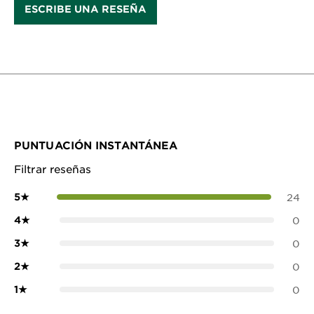
ESCRIBE UNA RESEÑA
PUNTUACIÓN INSTANTÁNEA
Filtrar reseñas
5
★
24
4
★
0
3
★
0
2
★
0
1
★
0