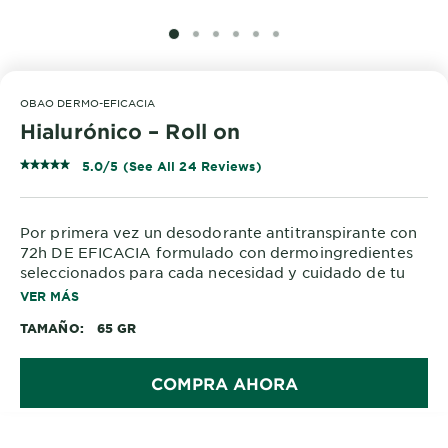
SLIDE 1
SLIDE 2
SLIDE 3
SLIDE 4
SLIDE 5
SLIDE 6
OBAO DERMO-EFICACIA
Hialurónico – Roll on
5.0/5 (See All 24 Reviews)
Por primera vez un desodorante antitranspirante con
72h DE EFICACIA formulado con dermoingredientes
seleccionados para cada necesidad y cuidado de tu
piel.
VER MÁS
TAMAÑO
65 GR
Enriquecido con ÁCIDO HIALURÓNICO.
ÁCIDO HIALURÓNCIO: Dermoingrediente conocido
por suavizar e hidratar la piel de tus axilas.
COMPRA AHORA
Piel protegida desde el primer uso.