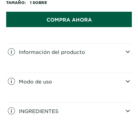
TAMAÑO
1 SOBRE
Usa tu retocador entre cada tinte.
COMPRA AHORA
Información del producto
CLOSE SUBPANEL
Modo de uso
CLOSE SUBPANEL
INGREDIENTES
CLOSE SUBPANEL