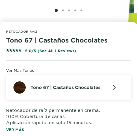
SLIDE 1
SLIDE 2
SLIDE 3
SLIDE 4
SLIDE 5
RETOCADOR RAIZ
Tono 67 | Castaños Chocolates
5.0/5 (See All 1 Reviews)
Ver Más Tonos
Tono 67 | Castaños Chocolates
Retocador de raíz permanente en crema.
100% Cobertura de canas.
Aplicación rápida, en solo 15 minutos.
Encuentra tu tono, compatible con las principales
VER MÁS
marcas de tinte.