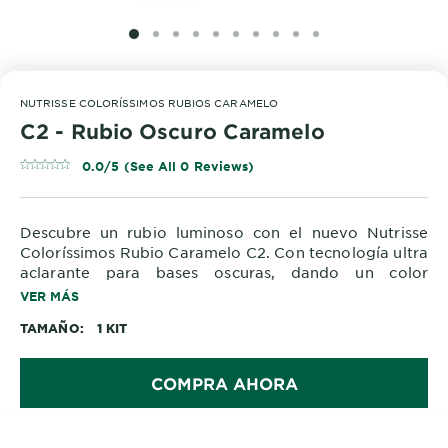
SLIDE 1
SLIDE 2
SLIDE 3
SLIDE 4
SLIDE 5
SLIDE 6
SLIDE 7
SLIDE 8
SLIDE 9
SLIDE 10
NUTRISSE COLORÍSSIMOS RUBIOS CARAMELO
C2 - Rubio Oscuro Caramelo
0.0/5 (See All 0 Reviews)
Descubre un rubio luminoso con el nuevo Nutrisse
Coloríssimos Rubio Caramelo C2. Con tecnología ultra
aclarante para bases oscuras, dando un color
luminoso matizado y 6x más nutrido*
VER MÁS
TAMAÑO
1 KIT
COMPRA AHORA