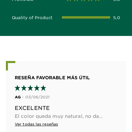
5.0 out of 5 stars
Quality of Product
5.0
5.0 out of 5 stars
RESEÑA FAVORABLE MÁS ÚTIL
- 03/06/2021
AG
EXCELENTE
El color queda muy natural, no daña el cabello y tiene una gran cobertura. Muy recomendado!
Ver todas las reseñas