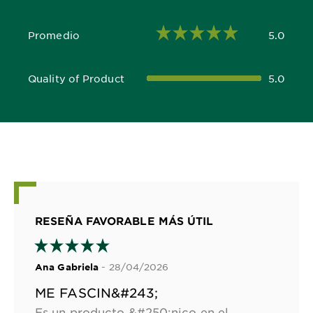
Promedio
5.0
5.0 out of 5 stars
Quality of Product
5.0
5.0 out of 5 stars
RESEÑA FAVORABLE MÁS ÚTIL
- 28/04/2026
Ana Gabriela
ME FASCIN&#243;
Es un producto &#250;nico en el mercado jam&#225;s hab&#237;a probado una textura as&#237; es lo que estaba buscando me encant&#243; me encant&#243; me encant&#243; y aparte de todo funciona qu&#233; maravilla