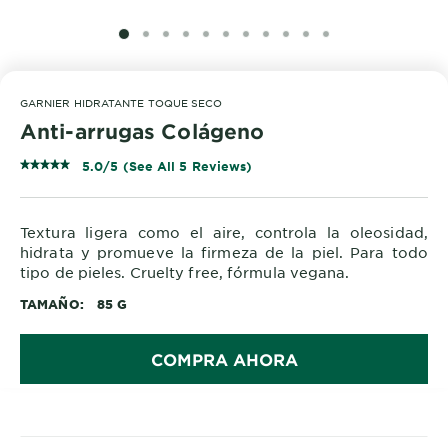
SLIDE 1
SLIDE 2
SLIDE 3
SLIDE 4
SLIDE 5
SLIDE 6
SLIDE 7
SLIDE 8
SLIDE 9
SLIDE 10
SLIDE 11
GARNIER HIDRATANTE TOQUE SECO
Anti-arrugas Colágeno
5.0/5 (See All 5 Reviews)
Textura ligera como el aire, controla la oleosidad,
hidrata y promueve la firmeza de la piel. Para todo
tipo de pieles. Cruelty free, fórmula vegana.
TAMAÑO
85 G
COMPRA AHORA