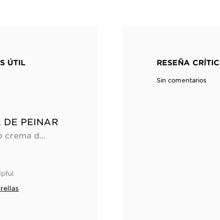
S ÚTIL
RESEÑA CRÍTIC
Sin comentarios
 DE PEINAR
Me encanta usarlo como crema de peinar, deja el cabello sedoso. Es muy ligero de textura, ideal para retocar mis rizos cada día. Soy de rizos 3b y 3c.
lpful
rellas