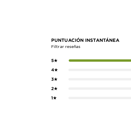
PUNTUACIÓN INSTANTÁNEA
Filtrar reseñas
5
★
4
★
3
★
2
★
1
★