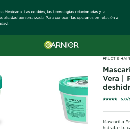
ca Mexicana. Las cookies, las tecnologías relacionadas y la
a publicidad personalizada. Para conocer las opciones en relación a
cidad
.
FRUCTIS HAI
Mascar
Vera | 
deshid
5.0/
Mascarilla F
hidratar tu 