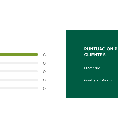
PUNTUACIÓN P
CLIENTES
6
0
Promedio
5.0 out of 5 stars
0
0
Quality of Product
5.0 out of 5 stars
0