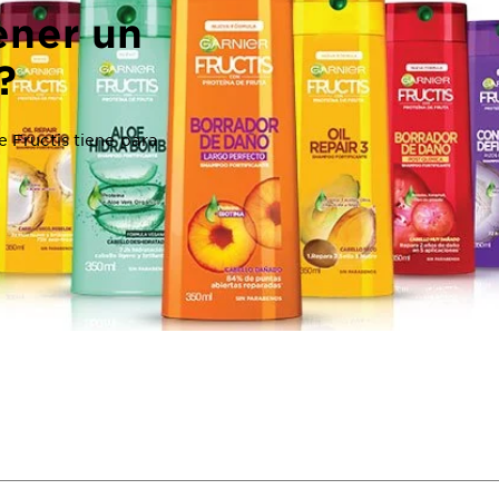
ener un
?
 Fructis tiene para