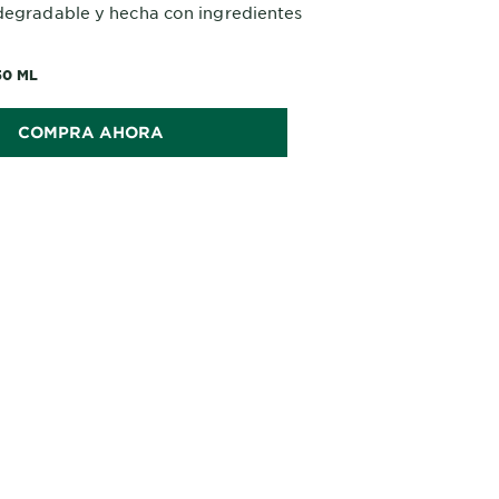
degradable y hecha con ingredientes
n natural. Todos nuestros productos
Free.
50 ML
COMPRA AHORA