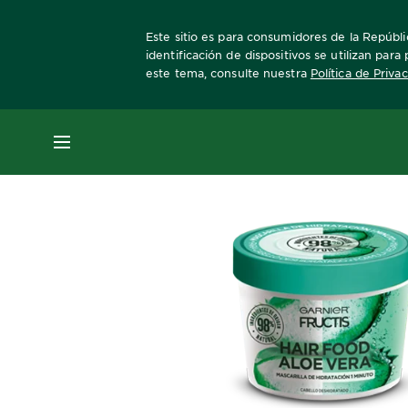
Este sitio es para consumidores de la Repúbli
identificación de dispositivos se utilizan par
este tema, consulte nuestra
Política de Priva
Home
Fructis
Hair Food
aloe-vera
MENÚ