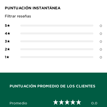
PUNTUACIÓN INSTANTÁNEA
Filtrar reseñas
5
★
0
4
★
0
3
★
0
2
★
0
1
★
0
PUNTUACIÓN PROMEDIO DE LOS CLIENTES
Promedio
0.0
0.0 out of 5 stars