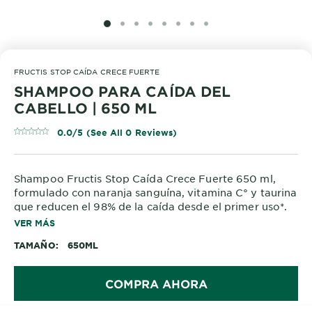
SLIDE 1
SLIDE 2
SLIDE 3
SLIDE 4
SLIDE 5
SLIDE 6
SLIDE 7
SLIDE 8
FRUCTIS STOP CAÍDA CRECE FUERTE
SHAMPOO PARA CAÍDA DEL
CABELLO | 650 ML
0.0/5 (See All 0 Reviews)
Shampoo Fructis Stop Caída Crece Fuerte 650 ml,
formulado con naranja sanguína, vitamina C° y taurina
que reducen el 98% de la caída desde el primer uso*.
Perfecto para cabello débil que se cae. Además es
VER MÁS
Cruelty Free. °Derivado *Caída debido al quiebre Test
TAMAÑO
650ML
Instrumental con el uso del Shampoo +
Acondicionador + Serum vs Shampoo Clásico
COMPRA AHORA