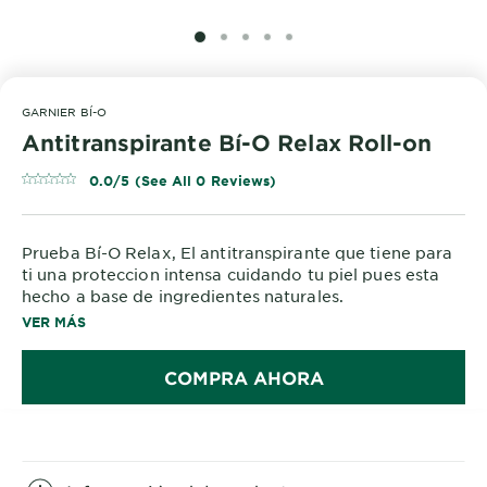
SLIDE 1
SLIDE 2
SLIDE 3
SLIDE 4
SLIDE 5
GARNIER BÍ-O
Antitranspirante Bí-O Relax Roll-on
0.0/5 (See All 0 Reviews)
Prueba Bí-O Relax, El antitranspirante que tiene para
ti una proteccion intensa cuidando tu piel pues esta
hecho a base de ingredientes naturales.
Desodorante Bí-O: larga duración, protección intensa,
VER MÁS
ingredientes naturales.
Una fragancia que te hará sentir protegida hasta por
COMPRA AHORA
48 horas. Probado dermatológicamente. Contiene 0%
alcohol.